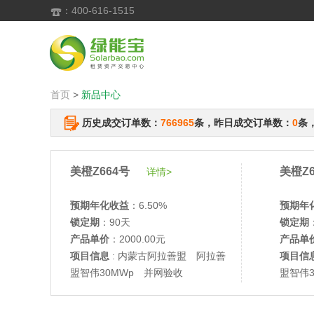
：400-616-1515

首页
>
新品中心
历史成交订单数：
766965
条，昨日成交订单数：
0
条
美橙Z664号
美橙Z6
详情>
预期年化收益
：6.50%
预期年
锁定期
：90天
锁定期
产品单价
：2000.00元
产品单
项目信息
: 内蒙古阿拉善盟 阿拉善
项目信
盟智伟30MWp 并网验收
盟智伟