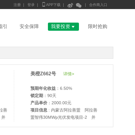



注册
|
登录
|
APP下载
|
|
合作商入口

指引
安全保障
我要投资
限时抢购
美橙Z662号
详情>
预期年化收益
：6.50%
锁定期
：90天
产品单价
：2000.00元
拉善
项目信息
: 内蒙古阿拉善盟 阿拉善
 并
盟智伟30MWp光伏发电项目-2 并
网验收
•
美柚27号于2686天前,以1995.00元单价成交