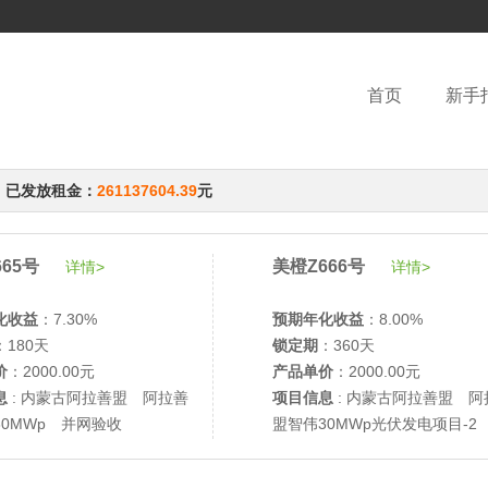
首页
新手
，已发放租金：
261137604.39
元
65号
美橙Z666号
详情>
详情>
化收益
：7.30%
预期年化收益
：8.00%
：180天
锁定期
：360天
价
：2000.00元
产品单价
：2000.00元
息
: 内蒙古阿拉善盟 阿拉善
项目信息
: 内蒙古阿拉善盟 阿
30MWp 并网验收
盟智伟30MWp光伏发电项目-2
网验收