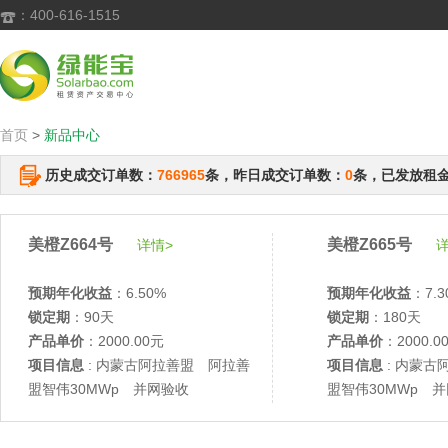
：400-616-1515

首页
>
新品中心
历史成交订单数：
766965
条，昨日成交订单数：
0
条，已发放租
美橙Z664号
美橙Z665号
详情>
详
预期年化收益
：6.50%
预期年化收益
：7.3
锁定期
：90天
锁定期
：180天
产品单价
：2000.00元
产品单价
：2000.0
项目信息
: 内蒙古阿拉善盟 阿拉善
项目信息
: 内蒙古
盟智伟30MWp 并网验收
盟智伟30MWp 