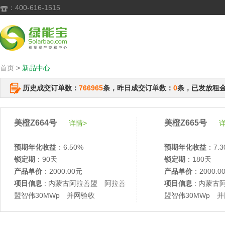
：400-616-1515

首页
>
新品中心
历史成交订单数：
766965
条，昨日成交订单数：
0
条，已发放租
美橙Z664号
美橙Z665号
详情>
详
预期年化收益
：6.50%
预期年化收益
：7.3
锁定期
：90天
锁定期
：180天
产品单价
：2000.00元
产品单价
：2000.0
项目信息
: 内蒙古阿拉善盟 阿拉善
项目信息
: 内蒙古
盟智伟30MWp 并网验收
盟智伟30MWp 