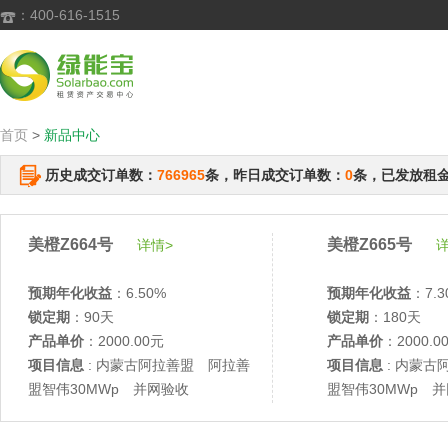
：400-616-1515

首页
>
新品中心
历史成交订单数：
766965
条，昨日成交订单数：
0
条，已发放租
美橙Z664号
美橙Z665号
详情>
详
预期年化收益
：6.50%
预期年化收益
：7.3
锁定期
：90天
锁定期
：180天
产品单价
：2000.00元
产品单价
：2000.0
项目信息
: 内蒙古阿拉善盟 阿拉善
项目信息
: 内蒙古
盟智伟30MWp 并网验收
盟智伟30MWp 