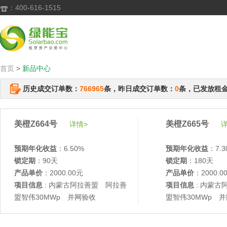
：400-616-1515

首页
>
新品中心
历史成交订单数：
766965
条，昨日成交订单数：
0
条，已发放租
美橙Z664号
美橙Z665号
详情>
详
预期年化收益
：6.50%
预期年化收益
：7.3
锁定期
：90天
锁定期
：180天
产品单价
：2000.00元
产品单价
：2000.0
项目信息
: 内蒙古阿拉善盟 阿拉善
项目信息
: 内蒙古
盟智伟30MWp 并网验收
盟智伟30MWp 