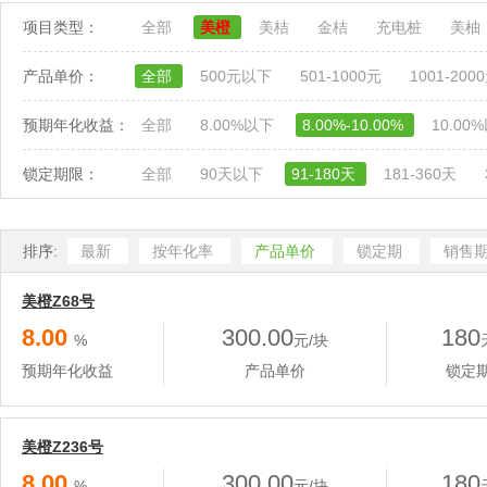
项目类型：
全部
美橙
美桔
金桔
充电桩
美柚
产品单价：
全部
500元以下
501-1000元
1001-200
预期年化收益：
全部
8.00%以下
8.00%-10.00%
10.00
锁定期限：
全部
90天以下
91-180天
181-360天
排序:
最新
按年化率
产品单价
锁定期
销售
美橙Z68号
8.00
300.00
180
%
元/块
预期年化收益
产品单价
锁定
美橙Z236号
8.00
300.00
180
%
元/块