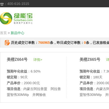
：400-616-1515

首页
>
新品中心
历史成交订单数：
766965
条，昨日成交订单数：
0
条，已发放租
美橙Z664号
美橙Z665号
详情>
详
预期年化收益
：6.50%
预期年化收益
：7.3
锁定期
：90天
锁定期
：180天
产品单价
：2000.00元
产品单价
：2000.0
项目信息
: 内蒙古阿拉善盟 阿拉善
项目信息
: 内蒙古
盟智伟30MWp 并网验收
盟智伟30MWp 