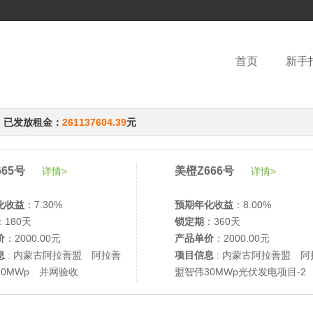
首页
新手
，已发放租金：
261137604.39
元
65号
美橙Z666号
详情>
详情>
化收益
：7.30%
预期年化收益
：8.00%
：180天
锁定期
：360天
价
：2000.00元
产品单价
：2000.00元
息
: 内蒙古阿拉善盟 阿拉善
项目信息
: 内蒙古阿拉善盟 阿
30MWp 并网验收
盟智伟30MWp光伏发电项目-2
网验收