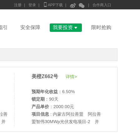



注册
|
登录
|
APP下载
|
|
合作商入口

指引
安全保障
我要投资
限时抢购
美橙Z662号
详情>
预期年化收益
：6.50%
锁定期
：90天
产品单价
：2000.00元
拉善
项目信息
: 内蒙古阿拉善盟 阿拉善
•
美柚27号于2688天前,以1995.00元单价成交
 并
盟智伟30MWp光伏发电项目-2 并
•
美柚6号于2690天前,以1200.00元单价成交
网验收
•
美柚40号于2690天前,以1200.00元单价成交