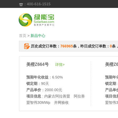
：400-616-1515

首页
>
新品中心
历史成交订单数：
766965
条，昨日成交订单数：
0
条
美橙Z664号
美橙Z6
详情>
预期年化收益
：6.50%
预期年
锁定期
：90天
锁定期
产品单价
：2000.00元
产品单
项目信息
: 内蒙古阿拉善盟 阿拉善
项目信
盟智伟30MWp 并网验收
盟智伟