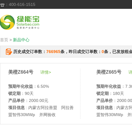
：400-616-1515

首页
>
新品中心
历史成交订单数：
766965
条，昨日成交订单数：
0
条，已发放租
美橙Z664号
美橙Z665号
详情>
详
预期年化收益
：6.50%
预期年化收益
：7.3
锁定期
：90天
锁定期
：180天
产品单价
：2000.00元
产品单价
：2000.0
项目信息
: 内蒙古阿拉善盟 阿拉善
项目信息
: 内蒙古
盟智伟30MWp 并网验收
盟智伟30MWp 