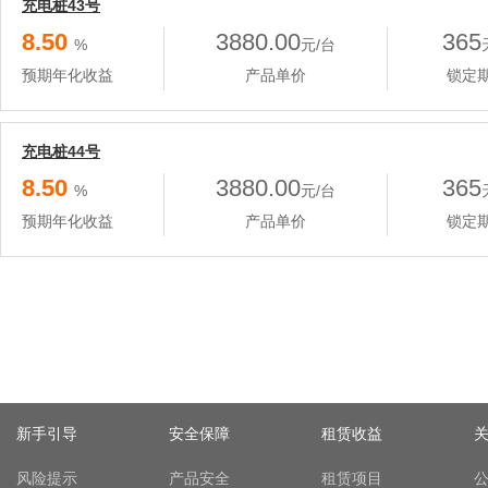
充电桩43号
8.50
3880.00
365
%
元/台
预期年化收益
产品单价
锁定
充电桩44号
8.50
3880.00
365
%
元/台
预期年化收益
产品单价
锁定
新手引导
安全保障
租赁收益
风险提示
产品安全
租赁项目