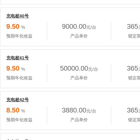
充电桩40号
9.50
9000.00
365
%
元/台
预期年化收益
产品单价
锁定
充电桩41号
9.50
50000.00
365
%
元/台
预期年化收益
产品单价
锁定
充电桩42号
8.50
3880.00
365
%
元/台
预期年化收益
产品单价
锁定