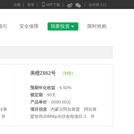



注册
|
登录
|
APP下载
|
|
合作商入口

指引
安全保障
我要投资
限时抢购
美橙Z662号
详情>
预期年化收益
：6.50%
锁定期
：90天
产品单价
：2000.00元
拉善
项目信息
: 内蒙古阿拉善盟 阿拉善
 并
盟智伟30MWp光伏发电项目-2 并
网验收
•
美柚27号于2686天前,以1995.00元单价成交