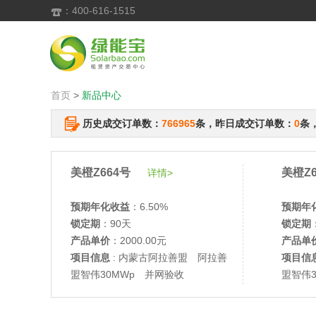
：400-616-1515

首页
>
新品中心
历史成交订单数：
766965
条，昨日成交订单数：
0
条
美橙Z664号
美橙Z6
详情>
预期年化收益
：6.50%
预期年
锁定期
：90天
锁定期
产品单价
：2000.00元
产品单
项目信息
: 内蒙古阿拉善盟 阿拉善
项目信
盟智伟30MWp 并网验收
盟智伟