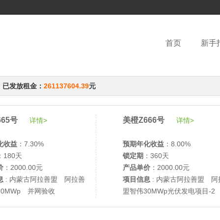
首页
新手
，已发放租金：
261137604.39
元
65号
美橙Z666号
详情>
详情>
化收益
：7.30%
预期年化收益
：8.00%
：180天
锁定期
：360天
价
：2000.00元
产品单价
：2000.00元
息
: 内蒙古阿拉善盟 阿拉善
项目信息
: 内蒙古阿拉善盟 阿
30MWp 并网验收
盟智伟30MWp光伏发电项目-2
网验收