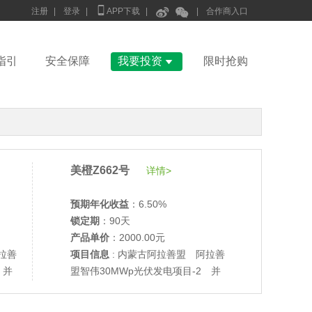



注册
|
登录
|
APP下载
|
|
合作商入口

指引
安全保障
我要投资
限时抢购
美橙Z662号
详情>
预期年化收益
：6.50%
锁定期
：90天
•
美柚27号于2687天前,以1995.00元单价成交
产品单价
：2000.00元
•
美柚6号于2689天前,以1200.00元单价成交
拉善
项目信息
: 内蒙古阿拉善盟 阿拉善
 并
盟智伟30MWp光伏发电项目-2 并
•
美柚40号于2689天前,以1200.00元单价成交
网验收
•
美柚36号于2690天前,以1200.00元单价成交