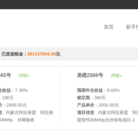
首页
新手
，已发放租金：
261137604.39
元
65号
美橙Z666号
详情>
详情>
化收益
：7.30%
预期年化收益
：8.00%
：180天
锁定期
：360天
价
：2000.00元
产品单价
：2000.00元
息
: 内蒙古阿拉善盟 阿拉善
项目信息
: 内蒙古阿拉善盟 阿
30MWp 并网验收
盟智伟30MWp光伏发电项目-2
网验收