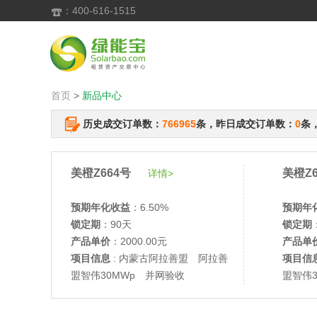
：400-616-1515

首页
>
新品中心
历史成交订单数：
766965
条，昨日成交订单数：
0
条
美橙Z664号
美橙Z6
详情>
预期年化收益
：6.50%
预期年
锁定期
：90天
锁定期
产品单价
：2000.00元
产品单
项目信息
: 内蒙古阿拉善盟 阿拉善
项目信
盟智伟30MWp 并网验收
盟智伟