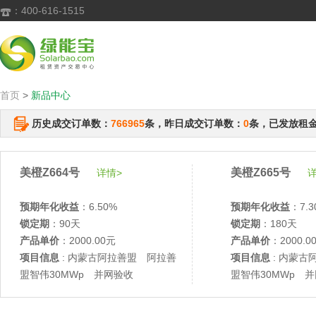
：400-616-1515

首页
>
新品中心
历史成交订单数：
766965
条，昨日成交订单数：
0
条，已发放租
美橙Z664号
美橙Z665号
详情>
详
预期年化收益
：6.50%
预期年化收益
：7.3
锁定期
：90天
锁定期
：180天
产品单价
：2000.00元
产品单价
：2000.0
项目信息
: 内蒙古阿拉善盟 阿拉善
项目信息
: 内蒙古
盟智伟30MWp 并网验收
盟智伟30MWp 