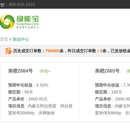
：400-616-1515

首页
>
新品中心
历史成交订单数：
766965
条，昨日成交订单数：
0
条，已发放租
美橙Z664号
美橙Z665号
详情>
详
预期年化收益
：6.50%
预期年化收益
：7.3
锁定期
：90天
锁定期
：180天
产品单价
：2000.00元
产品单价
：2000.0
项目信息
: 内蒙古阿拉善盟 阿拉善
项目信息
: 内蒙古
盟智伟30MWp 并网验收
盟智伟30MWp 