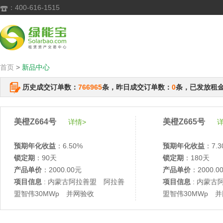
：400-616-1515

首页
>
新品中心
历史成交订单数：
766965
条，昨日成交订单数：
0
条，已发放租
美橙Z664号
美橙Z665号
详情>
详
预期年化收益
：6.50%
预期年化收益
：7.3
锁定期
：90天
锁定期
：180天
产品单价
：2000.00元
产品单价
：2000.0
项目信息
: 内蒙古阿拉善盟 阿拉善
项目信息
: 内蒙古
盟智伟30MWp 并网验收
盟智伟30MWp 