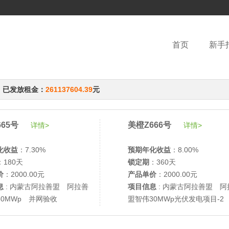
首页
新手
，已发放租金：
261137604.39
元
65号
美橙Z666号
详情>
详情>
化收益
：7.30%
预期年化收益
：8.00%
：180天
锁定期
：360天
价
：2000.00元
产品单价
：2000.00元
息
: 内蒙古阿拉善盟 阿拉善
项目信息
: 内蒙古阿拉善盟 阿
30MWp 并网验收
盟智伟30MWp光伏发电项目-2
网验收