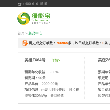
：400-616-1515

首页
>
新品中心
历史成交订单数：
766965
条，昨日成交订单数：
0
条
美橙Z664号
美橙Z6
详情>
预期年化收益
：6.50%
预期年
锁定期
：90天
锁定期
产品单价
：2000.00元
产品单
项目信息
: 内蒙古阿拉善盟 阿拉善
项目信
盟智伟30MWp 并网验收
盟智伟