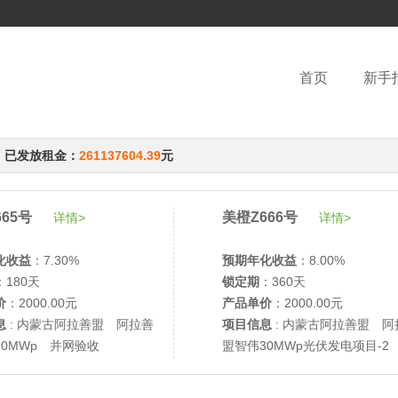
首页
新手
，已发放租金：
261137604.39
元
65号
美橙Z666号
详情>
详情>
化收益
：7.30%
预期年化收益
：8.00%
：180天
锁定期
：360天
价
：2000.00元
产品单价
：2000.00元
息
: 内蒙古阿拉善盟 阿拉善
项目信息
: 内蒙古阿拉善盟 阿
30MWp 并网验收
盟智伟30MWp光伏发电项目-2
网验收