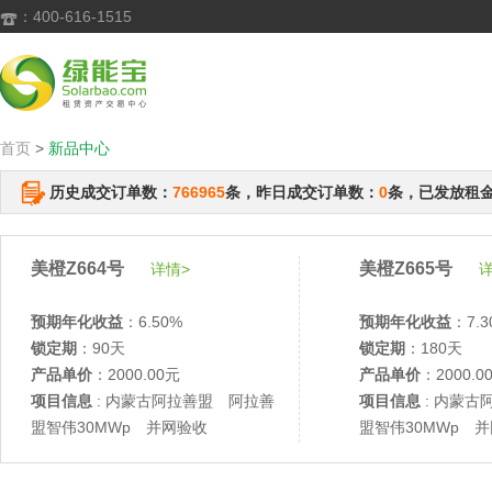
：400-616-1515

首页
>
新品中心
历史成交订单数：
766965
条，昨日成交订单数：
0
条，已发放租
美橙Z664号
美橙Z665号
详情>
详
预期年化收益
：6.50%
预期年化收益
：7.3
锁定期
：90天
锁定期
：180天
产品单价
：2000.00元
产品单价
：2000.0
项目信息
: 内蒙古阿拉善盟 阿拉善
项目信息
: 内蒙古
盟智伟30MWp 并网验收
盟智伟30MWp 