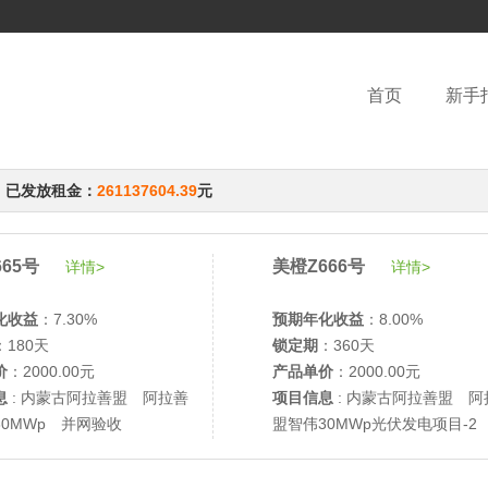
首页
新手
，已发放租金：
261137604.39
元
65号
美橙Z666号
详情>
详情>
化收益
：7.30%
预期年化收益
：8.00%
：180天
锁定期
：360天
价
：2000.00元
产品单价
：2000.00元
息
: 内蒙古阿拉善盟 阿拉善
项目信息
: 内蒙古阿拉善盟 阿
30MWp 并网验收
盟智伟30MWp光伏发电项目-2
网验收