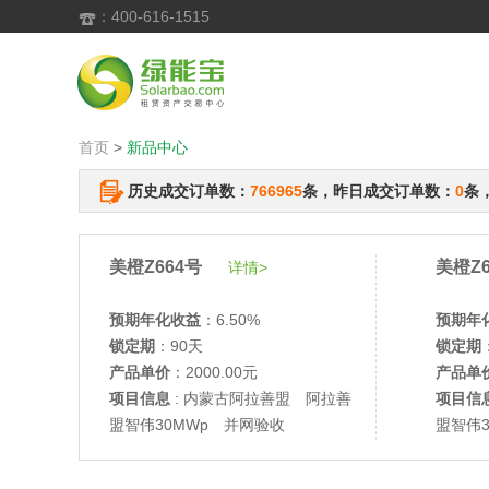
：400-616-1515

首页
>
新品中心
历史成交订单数：
766965
条，昨日成交订单数：
0
条
美橙Z664号
美橙Z6
详情>
预期年化收益
：6.50%
预期年
锁定期
：90天
锁定期
产品单价
：2000.00元
产品单
项目信息
: 内蒙古阿拉善盟 阿拉善
项目信
盟智伟30MWp 并网验收
盟智伟