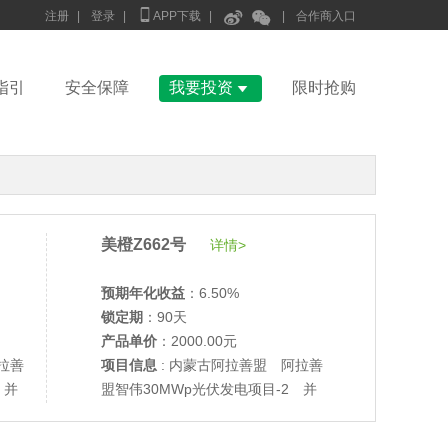



注册
|
登录
|
APP下载
|
|
合作商入口

指引
安全保障
我要投资
限时抢购
美橙Z662号
详情>
预期年化收益
：6.50%
锁定期
：90天
产品单价
：2000.00元
拉善
项目信息
: 内蒙古阿拉善盟 阿拉善
•
美柚27号于2686天前,以1995.00元单价成交
 并
盟智伟30MWp光伏发电项目-2 并
•
美柚6号于2688天前,以1200.00元单价成交
网验收
•
美柚40号于2688天前,以1200.00元单价成交