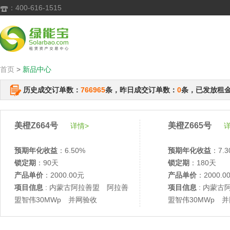
：400-616-1515

首页
>
新品中心
历史成交订单数：
766965
条，昨日成交订单数：
0
条，已发放租
美橙Z664号
美橙Z665号
详情>
详
预期年化收益
：6.50%
预期年化收益
：7.3
锁定期
：90天
锁定期
：180天
产品单价
：2000.00元
产品单价
：2000.0
项目信息
: 内蒙古阿拉善盟 阿拉善
项目信息
: 内蒙古
盟智伟30MWp 并网验收
盟智伟30MWp 