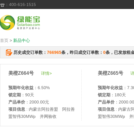
：400-616-1515

首页
>
新品中心
历史成交订单数：
766965
条，昨日成交订单数：
0
条，已发放租
美橙Z664号
美橙Z665号
详情>
详
预期年化收益
：6.50%
预期年化收益
：7.3
锁定期
：90天
锁定期
：180天
产品单价
：2000.00元
产品单价
：2000.0
项目信息
: 内蒙古阿拉善盟 阿拉善
项目信息
: 内蒙古
盟智伟30MWp 并网验收
盟智伟30MWp 