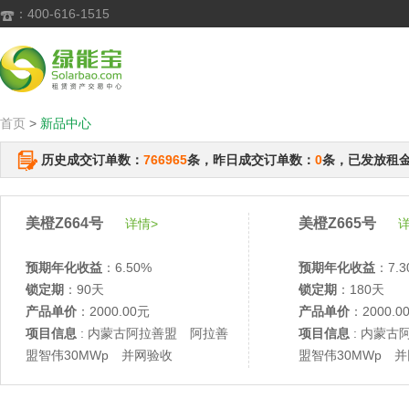
：400-616-1515

首页
>
新品中心
历史成交订单数：
766965
条，昨日成交订单数：
0
条，已发放租
美橙Z664号
美橙Z665号
详情>
详
预期年化收益
：6.50%
预期年化收益
：7.3
锁定期
：90天
锁定期
：180天
产品单价
：2000.00元
产品单价
：2000.0
项目信息
: 内蒙古阿拉善盟 阿拉善
项目信息
: 内蒙古
盟智伟30MWp 并网验收
盟智伟30MWp 