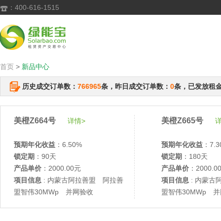
：400-616-1515

首页
>
新品中心
历史成交订单数：
766965
条，昨日成交订单数：
0
条，已发放租
美橙Z664号
美橙Z665号
详情>
详
预期年化收益
：6.50%
预期年化收益
：7.3
锁定期
：90天
锁定期
：180天
产品单价
：2000.00元
产品单价
：2000.0
项目信息
: 内蒙古阿拉善盟 阿拉善
项目信息
: 内蒙古
盟智伟30MWp 并网验收
盟智伟30MWp 