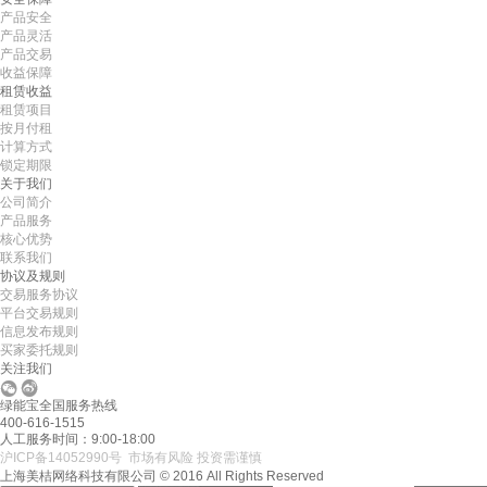
•
美柚5号于2724天前,以1498.00元单价成交
产品安全
•
美柚5号于2726天前,以1465.00元单价成交
产品灵活
产品交易
•
美柚9号于2726天前,以1910.00元单价成交
收益保障
租赁收益
•
美柚20号于2727天前,以1495.00元单价成交
租赁项目
按月付租
计算方式
锁定期限
关于我们
公司简介
产品服务
核心优势
联系我们
协议及规则
交易服务协议
平台交易规则
信息发布规则
买家委托规则
关注我们


绿能宝全国服务热线
400-616-1515
人工服务时间：9:00-18:00
沪ICP备14052990号
市场有风险 投资需谨慎
上海美桔网络科技有限公司 © 2016 All Rights Reserved