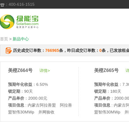
：400-616-1515

首页
>
新品中心
历史成交订单数：
766965
条，昨日成交订单数：
0
条，已发放租
美橙Z664号
美橙Z665号
详情>
详
预期年化收益
：6.50%
预期年化收益
：7.3
锁定期
：90天
锁定期
：180天
产品单价
：2000.00元
产品单价
：2000.0
项目信息
: 内蒙古阿拉善盟 阿拉善
项目信息
: 内蒙古
盟智伟30MWp 并网验收
盟智伟30MWp 