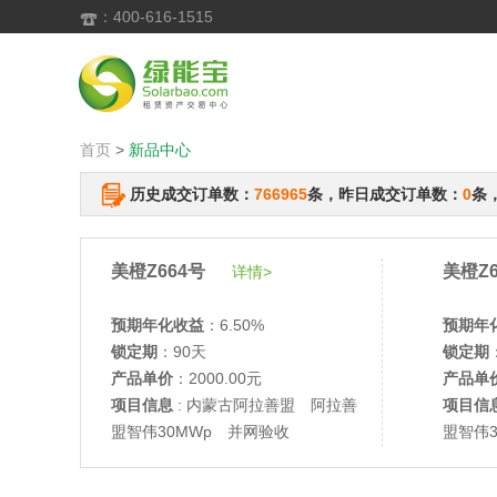
：400-616-1515

首页
>
新品中心
历史成交订单数：
766965
条，昨日成交订单数：
0
条
美橙Z664号
美橙Z6
详情>
预期年化收益
：6.50%
预期年
锁定期
：90天
锁定期
产品单价
：2000.00元
产品单
项目信息
: 内蒙古阿拉善盟 阿拉善
项目信
盟智伟30MWp 并网验收
盟智伟