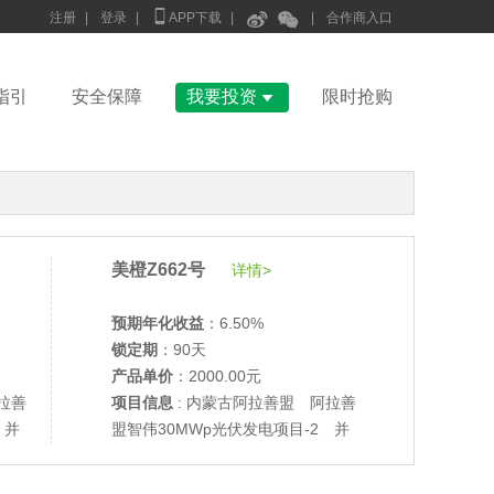



注册
|
登录
|
APP下载
|
|
合作商入口

指引
安全保障
我要投资
限时抢购
美橙Z662号
详情>
预期年化收益
：6.50%
锁定期
：90天
产品单价
：2000.00元
拉善
项目信息
: 内蒙古阿拉善盟 阿拉善
 并
盟智伟30MWp光伏发电项目-2 并
•
美柚27号于2686天前,以1995.00元单价成交
网验收
•
美柚6号于2687天前,以1200.00元单价成交