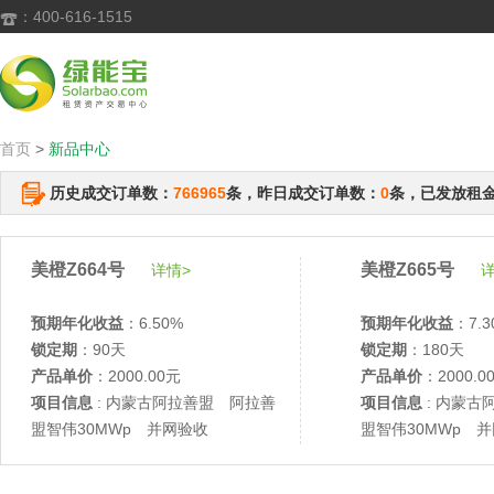
：400-616-1515

首页
>
新品中心
历史成交订单数：
766965
条，昨日成交订单数：
0
条，已发放租
美橙Z664号
美橙Z665号
详情>
详
预期年化收益
：6.50%
预期年化收益
：7.3
锁定期
：90天
锁定期
：180天
产品单价
：2000.00元
产品单价
：2000.0
项目信息
: 内蒙古阿拉善盟 阿拉善
项目信息
: 内蒙古
盟智伟30MWp 并网验收
盟智伟30MWp 