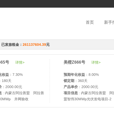
首页
新手
，已发放租金：
261137604.39
元
65号
美橙Z666号
详情>
详情>
化收益
：7.30%
预期年化收益
：8.00%
：180天
锁定期
：360天
价
：2000.00元
产品单价
：2000.00元
息
: 内蒙古阿拉善盟 阿拉善
项目信息
: 内蒙古阿拉善盟 阿
30MWp 并网验收
盟智伟30MWp光伏发电项目-2
网验收