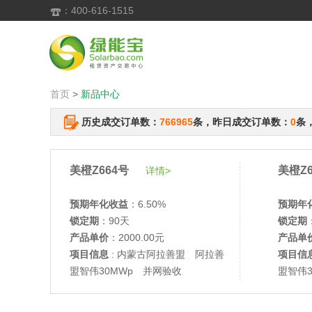
：400-616-1515

首页
>
新品中心
历史成交订单数：
766965
条，昨日成交订单数：
0
条
美橙Z664号
美橙Z6
详情>
预期年化收益
：6.50%
预期年
锁定期
：90天
锁定期
产品单价
：2000.00元
产品单
项目信息
: 内蒙古阿拉善盟 阿拉善
项目信
盟智伟30MWp 并网验收
盟智伟