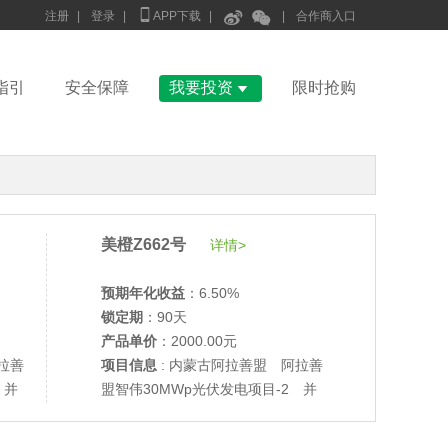



注册
|
登录
|
APP下载
|
|
合作商入口

指引
安全保障
我要投资
限时抢购
美橙Z662号
详情>
预期年化收益
：6.50%
锁定期
：90天
产品单价
：2000.00元
拉善
项目信息
: 内蒙古阿拉善盟 阿拉善
 并
盟智伟30MWp光伏发电项目-2 并
•
美柚27号于2687天前,以1995.00元单价成交
网验收
•
美柚6号于2689天前,以1200.00元单价成交