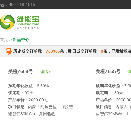
：400-616-1515

首页
>
新品中心
历史成交订单数：
766965
条，昨日成交订单数：
0
条，已发放租
美橙Z664号
美橙Z665号
详情>
详
预期年化收益
：6.50%
预期年化收益
：7.3
锁定期
：90天
锁定期
：180天
产品单价
：2000.00元
产品单价
：2000.0
项目信息
: 内蒙古阿拉善盟 阿拉善
项目信息
: 内蒙古
盟智伟30MWp 并网验收
盟智伟30MWp 