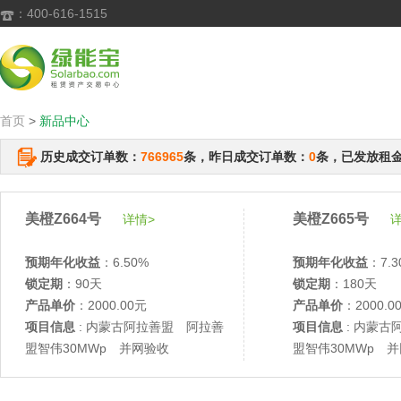
：400-616-1515

首页
>
新品中心
历史成交订单数：
766965
条，昨日成交订单数：
0
条，已发放租
美橙Z664号
美橙Z665号
详情>
详
预期年化收益
：6.50%
预期年化收益
：7.3
锁定期
：90天
锁定期
：180天
产品单价
：2000.00元
产品单价
：2000.0
项目信息
: 内蒙古阿拉善盟 阿拉善
项目信息
: 内蒙古
盟智伟30MWp 并网验收
盟智伟30MWp 