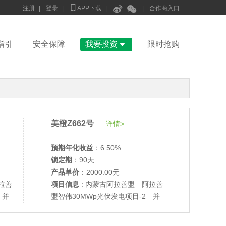



注册
|
登录
|
APP下载
|
|
合作商入口

指引
安全保障
我要投资
限时抢购
美橙Z662号
详情>
预期年化收益
：6.50%
锁定期
：90天
产品单价
：2000.00元
拉善
项目信息
: 内蒙古阿拉善盟 阿拉善
 并
盟智伟30MWp光伏发电项目-2 并
•
美柚27号于2686天前,以1995.00元单价成交
网验收
•
美柚6号于2688天前,以1200.00元单价成交