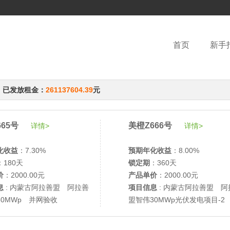
首页
新手
，已发放租金：
261137604.39
元
65号
美橙Z666号
详情>
详情>
化收益
：7.30%
预期年化收益
：8.00%
：180天
锁定期
：360天
价
：2000.00元
产品单价
：2000.00元
息
: 内蒙古阿拉善盟 阿拉善
项目信息
: 内蒙古阿拉善盟 阿
30MWp 并网验收
盟智伟30MWp光伏发电项目-2
网验收