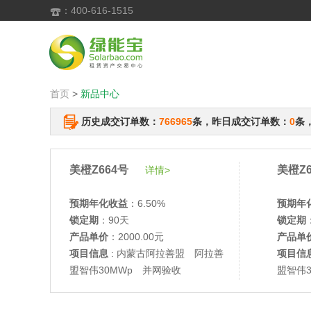
：400-616-1515

首页
>
新品中心
历史成交订单数：
766965
条，昨日成交订单数：
0
条
美橙Z664号
美橙Z6
详情>
预期年化收益
：6.50%
预期年
锁定期
：90天
锁定期
产品单价
：2000.00元
产品单
项目信息
: 内蒙古阿拉善盟 阿拉善
项目信
盟智伟30MWp 并网验收
盟智伟