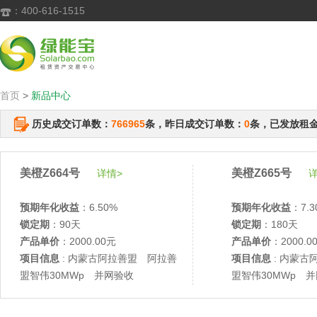
：400-616-1515

首页
>
新品中心
历史成交订单数：
766965
条，昨日成交订单数：
0
条，已发放租
美橙Z664号
美橙Z665号
详情>
详
预期年化收益
：6.50%
预期年化收益
：7.3
锁定期
：90天
锁定期
：180天
产品单价
：2000.00元
产品单价
：2000.0
项目信息
: 内蒙古阿拉善盟 阿拉善
项目信息
: 内蒙古
盟智伟30MWp 并网验收
盟智伟30MWp 