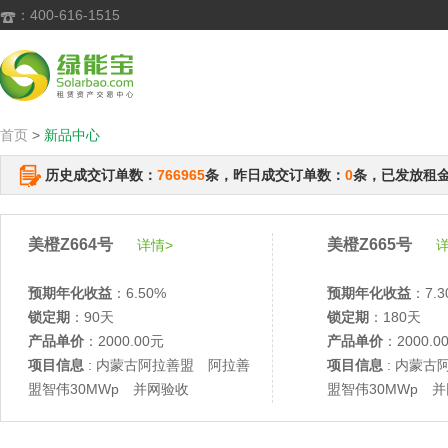
：400-616-1515

首页
>
新品中心
历史成交订单数：
766965
条，昨日成交订单数：
0
条，已发放租
美橙Z664号
美橙Z665号
详情>
详
预期年化收益
：6.50%
预期年化收益
：7.3
锁定期
：90天
锁定期
：180天
产品单价
：2000.00元
产品单价
：2000.0
项目信息
: 内蒙古阿拉善盟 阿拉善
项目信息
: 内蒙古
盟智伟30MWp 并网验收
盟智伟30MWp 