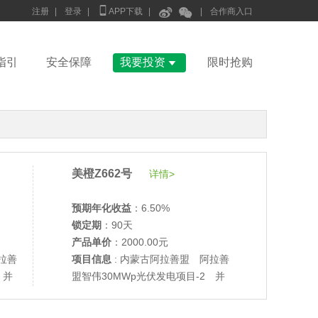



注册
|
登录
|
APP下载
|
|
合作商入口

指引
安全保障
我要投资
限时抢购
美橙Z662号
详情>
预期年化收益
：6.50%
锁定期
：90天
产品单价
：2000.00元
拉善
项目信息
: 内蒙古阿拉善盟 阿拉善
•
美柚27号于2686天前,以1995.00元单价成交
 并
盟智伟30MWp光伏发电项目-2 并
•
美柚6号于2688天前,以1200.00元单价成交
网验收
•
美柚40号于2688天前,以1200.00元单价成交