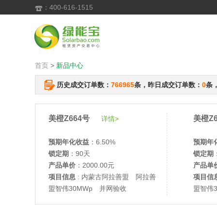
：400-616-1515

首页
>
新品中心
历史成交订单数：
766965
条，昨日成交订单数：
0
条
美橙Z664号
美橙Z6
详情>
预期年化收益
：6.50%
预期年
锁定期
：90天
锁定期
产品单价
：2000.00元
产品单
项目信息
: 内蒙古阿拉善盟 阿拉善
项目信
盟智伟30MWp 并网验收
盟智伟