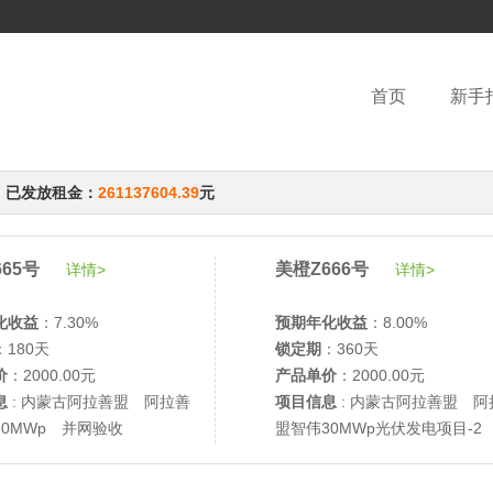
首页
新手
，已发放租金：
261137604.39
元
65号
美橙Z666号
详情>
详情>
化收益
：7.30%
预期年化收益
：8.00%
：180天
锁定期
：360天
价
：2000.00元
产品单价
：2000.00元
息
: 内蒙古阿拉善盟 阿拉善
项目信息
: 内蒙古阿拉善盟 阿
30MWp 并网验收
盟智伟30MWp光伏发电项目-2
网验收