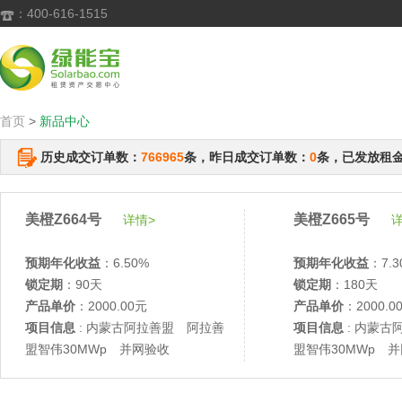
：400-616-1515

首页
>
新品中心
历史成交订单数：
766965
条，昨日成交订单数：
0
条，已发放租
美橙Z664号
美橙Z665号
详情>
详
预期年化收益
：6.50%
预期年化收益
：7.3
锁定期
：90天
锁定期
：180天
产品单价
：2000.00元
产品单价
：2000.0
项目信息
: 内蒙古阿拉善盟 阿拉善
项目信息
: 内蒙古
盟智伟30MWp 并网验收
盟智伟30MWp 