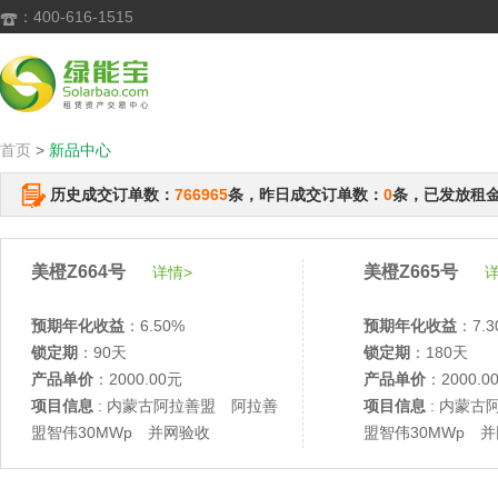
：400-616-1515

首页
>
新品中心
历史成交订单数：
766965
条，昨日成交订单数：
0
条，已发放租
美橙Z664号
美橙Z665号
详情>
详
预期年化收益
：6.50%
预期年化收益
：7.3
锁定期
：90天
锁定期
：180天
产品单价
：2000.00元
产品单价
：2000.0
项目信息
: 内蒙古阿拉善盟 阿拉善
项目信息
: 内蒙古
盟智伟30MWp 并网验收
盟智伟30MWp 