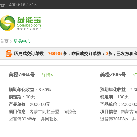
：400-616-1515

首页
>
新品中心
历史成交订单数：
766965
条，昨日成交订单数：
0
条，已发放租
美橙Z664号
美橙Z665号
详情>
详
预期年化收益
：6.50%
预期年化收益
：7.3
锁定期
：90天
锁定期
：180天
产品单价
：2000.00元
产品单价
：2000.0
项目信息
: 内蒙古阿拉善盟 阿拉善
项目信息
: 内蒙古
盟智伟30MWp 并网验收
盟智伟30MWp 