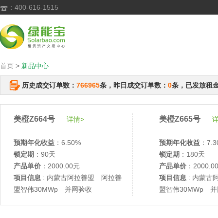
：400-616-1515

首页
>
新品中心
历史成交订单数：
766965
条，昨日成交订单数：
0
条，已发放租
美橙Z664号
美橙Z665号
详情>
详
预期年化收益
：6.50%
预期年化收益
：7.3
锁定期
：90天
锁定期
：180天
产品单价
：2000.00元
产品单价
：2000.0
项目信息
: 内蒙古阿拉善盟 阿拉善
项目信息
: 内蒙古
盟智伟30MWp 并网验收
盟智伟30MWp 