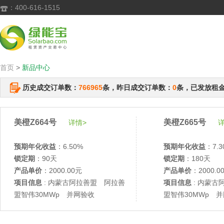
：400-616-1515

首页
>
新品中心
历史成交订单数：
766965
条，昨日成交订单数：
0
条，已发放租
美橙Z664号
美橙Z665号
详情>
详
预期年化收益
：6.50%
预期年化收益
：7.3
锁定期
：90天
锁定期
：180天
产品单价
：2000.00元
产品单价
：2000.0
项目信息
: 内蒙古阿拉善盟 阿拉善
项目信息
: 内蒙古
盟智伟30MWp 并网验收
盟智伟30MWp 