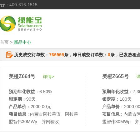
：400-616-1515

首页
>
新品中心
历史成交订单数：
766965
条，昨日成交订单数：
0
条，已发放租
美橙Z664号
美橙Z665号
详情>
详
预期年化收益
：6.50%
预期年化收益
：7.3
锁定期
：90天
锁定期
：180天
产品单价
：2000.00元
产品单价
：2000.0
项目信息
: 内蒙古阿拉善盟 阿拉善
项目信息
: 内蒙古
盟智伟30MWp 并网验收
盟智伟30MWp 