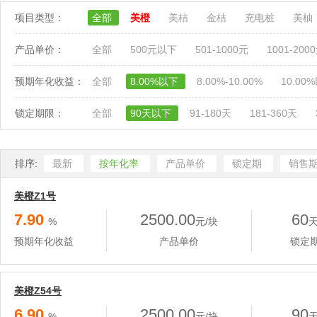
项目类型：
全部
美橙
美桔
金桔
充电桩
美柚
产品单价：
全部
500元以下
501-1000元
1001-200
预期年化收益：
全部
8.00%以下
8.00%-10.00%
10.00
锁定期限：
全部
90天以下
91-180天
181-360天
排序:
最新
按年化率
产品单价
锁定期
销售
美橙Z1号
7.90
2500.00
60
%
元/块
预期年化收益
产品单价
锁定
美橙Z54号
6.90
2500.00
90
%
元/块