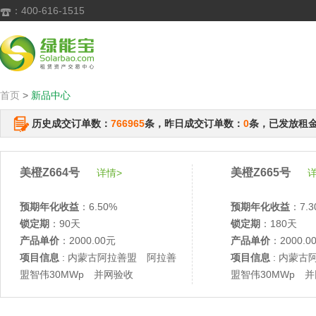
：400-616-1515

首页
>
新品中心
历史成交订单数：
766965
条，昨日成交订单数：
0
条，已发放租
美橙Z664号
美橙Z665号
详情>
详
预期年化收益
：6.50%
预期年化收益
：7.3
锁定期
：90天
锁定期
：180天
产品单价
：2000.00元
产品单价
：2000.0
项目信息
: 内蒙古阿拉善盟 阿拉善
项目信息
: 内蒙古
盟智伟30MWp 并网验收
盟智伟30MWp 