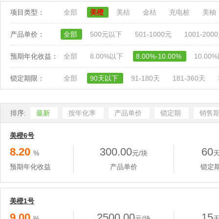
项目类型：
全部
美橙
美桔
金桔
充电桩
美柚
产品单价：
全部
500元以下
501-1000元
1001-200
预期年化收益：
全部
8.00%以下
8.00%-10.00%
10.00
锁定期限：
全部
90天以下
91-180天
181-360天
排序:
最新
按年化率
产品单价
锁定期
销售
美橙6号
8.20
300.00
60
%
元/块
预期年化收益
产品单价
锁定
美橙1号
9.00
2500.00
15
%
元/块