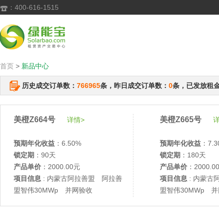
：400-616-1515

首页
>
新品中心
历史成交订单数：
766965
条，昨日成交订单数：
0
条，已发放租
美橙Z664号
美橙Z665号
详情>
详
预期年化收益
：6.50%
预期年化收益
：7.3
锁定期
：90天
锁定期
：180天
产品单价
：2000.00元
产品单价
：2000.0
项目信息
: 内蒙古阿拉善盟 阿拉善
项目信息
: 内蒙古
盟智伟30MWp 并网验收
盟智伟30MWp 