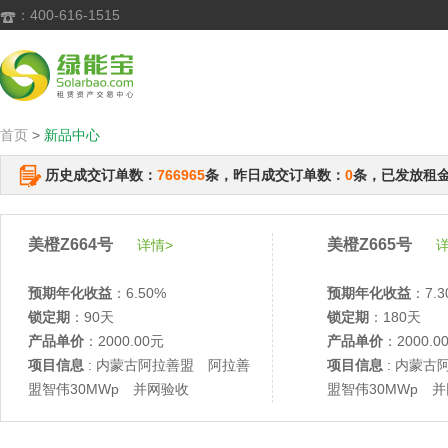
：400-616-1515

首页
>
新品中心
历史成交订单数：
766965
条，昨日成交订单数：
0
条，已发放租
美橙Z664号
美橙Z665号
详情>
详
预期年化收益
：6.50%
预期年化收益
：7.3
锁定期
：90天
锁定期
：180天
产品单价
：2000.00元
产品单价
：2000.0
项目信息
: 内蒙古阿拉善盟 阿拉善
项目信息
: 内蒙古
盟智伟30MWp 并网验收
盟智伟30MWp 