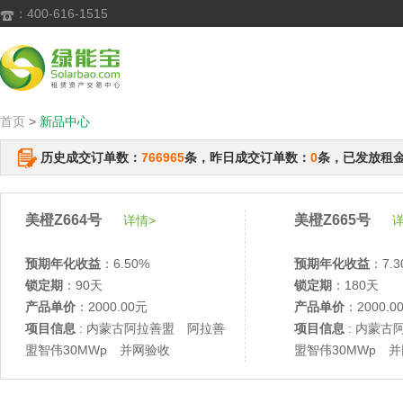
：400-616-1515

首页
>
新品中心
历史成交订单数：
766965
条，昨日成交订单数：
0
条，已发放租
美橙Z664号
美橙Z665号
详情>
详
预期年化收益
：6.50%
预期年化收益
：7.3
锁定期
：90天
锁定期
：180天
产品单价
：2000.00元
产品单价
：2000.0
项目信息
: 内蒙古阿拉善盟 阿拉善
项目信息
: 内蒙古
盟智伟30MWp 并网验收
盟智伟30MWp 