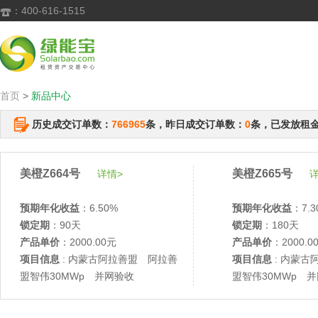
：400-616-1515

首页
>
新品中心
历史成交订单数：
766965
条，昨日成交订单数：
0
条，已发放租
美橙Z664号
美橙Z665号
详情>
详
预期年化收益
：6.50%
预期年化收益
：7.3
锁定期
：90天
锁定期
：180天
产品单价
：2000.00元
产品单价
：2000.0
项目信息
: 内蒙古阿拉善盟 阿拉善
项目信息
: 内蒙古
盟智伟30MWp 并网验收
盟智伟30MWp 