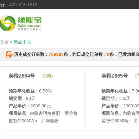
：400-616-1515

首页
>
新品中心
历史成交订单数：
766965
条，昨日成交订单数：
0
条，已发放租
美橙Z664号
美橙Z665号
详情>
详
预期年化收益
：6.50%
预期年化收益
：7.3
锁定期
：90天
锁定期
：180天
产品单价
：2000.00元
产品单价
：2000.0
项目信息
: 内蒙古阿拉善盟 阿拉善
项目信息
: 内蒙古
盟智伟30MWp 并网验收
盟智伟30MWp 