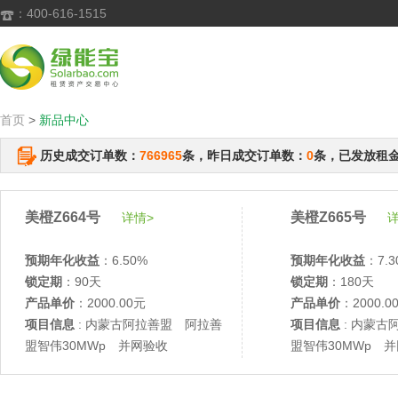
：400-616-1515

首页
>
新品中心
历史成交订单数：
766965
条，昨日成交订单数：
0
条，已发放租
美橙Z664号
美橙Z665号
详情>
详
预期年化收益
：6.50%
预期年化收益
：7.3
锁定期
：90天
锁定期
：180天
产品单价
：2000.00元
产品单价
：2000.0
项目信息
: 内蒙古阿拉善盟 阿拉善
项目信息
: 内蒙古
盟智伟30MWp 并网验收
盟智伟30MWp 