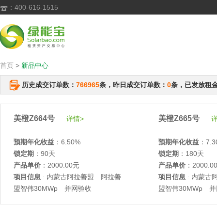
：400-616-1515

首页
>
新品中心
历史成交订单数：
766965
条，昨日成交订单数：
0
条，已发放租
美橙Z664号
美橙Z665号
详情>
详
预期年化收益
：6.50%
预期年化收益
：7.3
锁定期
：90天
锁定期
：180天
产品单价
：2000.00元
产品单价
：2000.0
项目信息
: 内蒙古阿拉善盟 阿拉善
项目信息
: 内蒙古
盟智伟30MWp 并网验收
盟智伟30MWp 