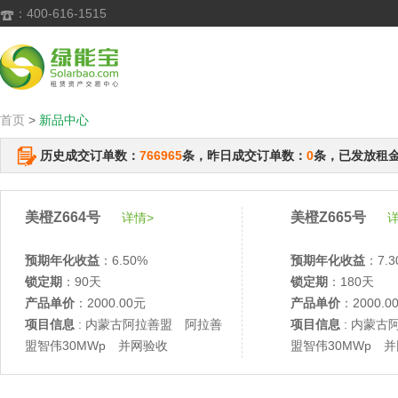
：400-616-1515

首页
>
新品中心
历史成交订单数：
766965
条，昨日成交订单数：
0
条，已发放租
美橙Z664号
美橙Z665号
详情>
详
预期年化收益
：6.50%
预期年化收益
：7.3
锁定期
：90天
锁定期
：180天
产品单价
：2000.00元
产品单价
：2000.0
项目信息
: 内蒙古阿拉善盟 阿拉善
项目信息
: 内蒙古
盟智伟30MWp 并网验收
盟智伟30MWp 