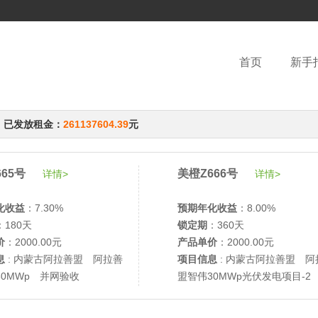
首页
新手
，已发放租金：
261137604.39
元
65号
美橙Z666号
详情>
详情>
化收益
：7.30%
预期年化收益
：8.00%
：180天
锁定期
：360天
价
：2000.00元
产品单价
：2000.00元
息
: 内蒙古阿拉善盟 阿拉善
项目信息
: 内蒙古阿拉善盟 阿
30MWp 并网验收
盟智伟30MWp光伏发电项目-2
网验收