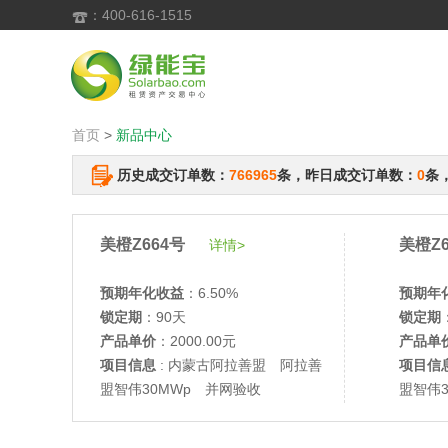
：400-616-1515

首页
>
新品中心
历史成交订单数：
766965
条，昨日成交订单数：
0
条
美橙Z664号
美橙Z6
详情>
预期年化收益
：6.50%
预期年
锁定期
：90天
锁定期
产品单价
：2000.00元
产品单
项目信息
: 内蒙古阿拉善盟 阿拉善
项目信
盟智伟30MWp 并网验收
盟智伟