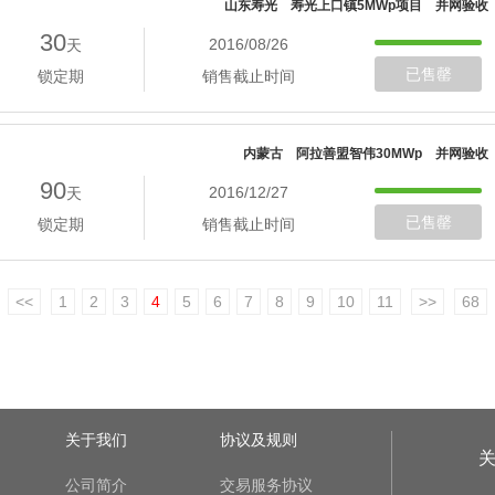
山东寿光 寿光上口镇5MWp项目 并网验收
30
2016/08/26
天
已售罄
锁定期
销售截止时间
内蒙古 阿拉善盟智伟30MWp 并网验收
90
2016/12/27
天
已售罄
锁定期
销售截止时间
<<
1
2
3
4
5
6
7
8
9
10
11
>>
68
关于我们
协议及规则
公司简介
交易服务协议