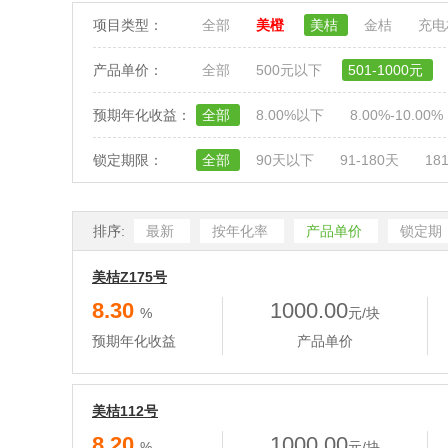
项目类型：
全部
美橙
美桔
金桔
充
产品单价：
全部
500元以下
501-1000元
预期年化收益：
全部
8.00%以下
8.00%-10.00%
锁定期限：
全部
90天以下
91-180天
18
排序:
最新
按年化率
产品单价
锁定期
美桔Z175号
8.30
1000.00
%
元/块
预期年化收益
产品单价
美桔112号
8.20
1000.00
%
元/块