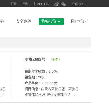



注册
|
登录
|
APP下载
|
|
合作商入口

指引
安全保障
我要投资
限时抢购
美橙Z662号
详情>
预期年化收益
：6.50%
锁定期
：90天
产品单价
：2000.00元
拉善
项目信息
: 内蒙古阿拉善盟 阿拉善
•
美柚27号于2688天前,以1995.00元单价成交
 并
盟智伟30MWp光伏发电项目-2 并
•
美柚6号于2690天前,以1200.00元单价成交
网验收
•
美柚40号于2690天前,以1200.00元单价成交