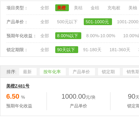
项目类型：
全部
美橙
美桔
金桔
充电桩
美柚
产品单价：
全部
500元以下
501-1000元
1001-200
预期年化收益：
全部
8.00%以下
8.00%-10.00%
10.00
锁定期限：
全部
90天以下
91-180天
181-360天
排序:
最新
按年化率
产品单价
锁定期
销售
美橙Z481号
6.50
1000.00
90
%
元/块
预期年化收益
产品单价
锁定