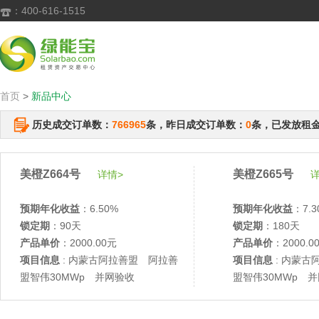
：400-616-1515

首页
>
新品中心
历史成交订单数：
766965
条，昨日成交订单数：
0
条，已发放租
美橙Z664号
美橙Z665号
详情>
详
预期年化收益
：6.50%
预期年化收益
：7.3
锁定期
：90天
锁定期
：180天
产品单价
：2000.00元
产品单价
：2000.0
项目信息
: 内蒙古阿拉善盟 阿拉善
项目信息
: 内蒙古
盟智伟30MWp 并网验收
盟智伟30MWp 